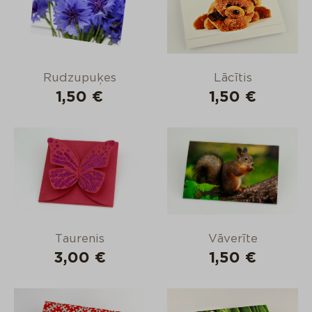
Rudzupuķes
Lācītis
1,50 €
1,50 €
Taurenis
Vāverīte
3,00 €
1,50 €