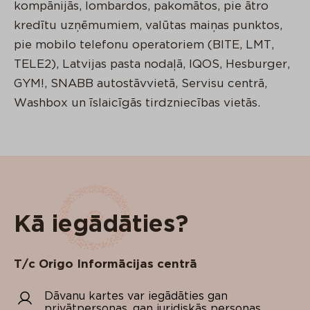
kompānijās, lombardos, pakomātos, pie ātro
kredītu uzņēmumiem, valūtas maiņas punktos,
pie mobilo telefonu operatoriem (BITE, LMT,
TELE2), Latvijas pasta nodaļā, IQOS, Hesburger,
GYM!, SNABB autostāvvietā, Servisu centrā,
Washbox un īslaicīgās tirdzniecības vietās.
Kā iegādāties?
T/c Origo Informācijas centrā
Dāvanu kartes var iegādāties gan
privātpersonas, gan juridiskās personas,