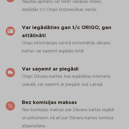
Naudas apmēru var tērēt vairākās reizēs,
dažādās t/c Origo tirdzniecības vietās.
Var iegādāties gan t/c ORIGO, gan
attālināti
Origo informācijas centrā noformētās dāvanu
kartes var saņemt iegādes brīdī.
Var saņemt ar piegādi
Origo Dāvanu kartes, kas iegādātas interneta
veikalā, var saņemt ar piegādi visā Latvijā.
Bez komisijas maksas
Nav komisijas maksas par Dāvanu kartes iegādi
un pirkumiem, kā arī par Dāvanu kartes termiņa
atjaunošanu.