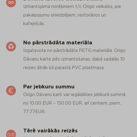
Izmantojama norēķiniem t/c Origo veikalos, pie
pakalpojumu sniedzējiem, restorānos un
kafejnīcās.
No pārstrādāta materiāla
Izgatavota no pārstrādāta PETG materiāla. Origo
Dāvanu karte pēc izmantošanas, dabā sadalās 10
reizes ātrāk kā parastā PVC plastmasa.
Par jebkuru summu
Origo Dāvanu karti var iegādāties jebkurā summā
no 10.00 EUR – 150.00 EUR, arī centiem, piem.,
77.77EUR.
Tērē vairākās reizēs