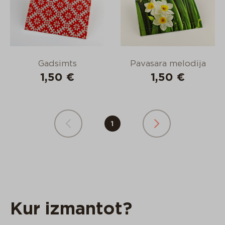
Gadsimts
Pavasara melodija
1,50 €
1,50 €
1
Kur izmantot?