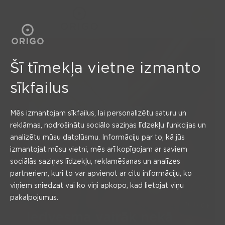
ATLIKUMS
Šī tīmekļa vietne izmanto
sīkfailus
Mirkļiem,
Mēs izmantojam sīkfailus, lai personalizētu saturu un
reklāmas, nodrošinātu sociālo saziņas līdzekļu funkcijas un
kas
analizētu mūsu datplūsmu. Informāciju par to, kā jūs
izmantojat mūsu vietni, mēs arī kopīgojam ar saviem
sociālās saziņas līdzekļu, reklamēšanas un analīzes
iepriecina
partneriem, kuri to var apvienot ar citu informāciju, ko
viņiem sniedzat vai ko viņi apkopo, kad lietojat viņu
pakalpojumus.
Iedvesma vairāk nekā