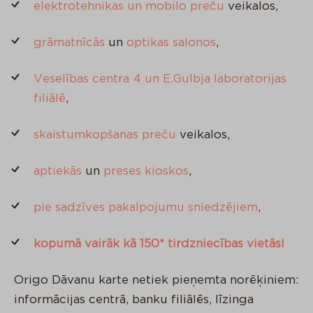
elektrotehnikas un mobilo preču
veikalos,
grāmatnīcās
un
optikas salonos
,
Veselības centra 4 un E.Gulbja laboratorijas
filiālē
,
skaistumkopšanas preču
veikalos,
aptiekās
un
preses kioskos
,
pie sadzīves pakalpojumu sniedzējiem
,
kopumā vairāk kā 150* tirdzniecības vietās!
Origo Dāvanu karte netiek pieņemta norēķiniem:
informācijas centrā, banku filiālēs, līzinga