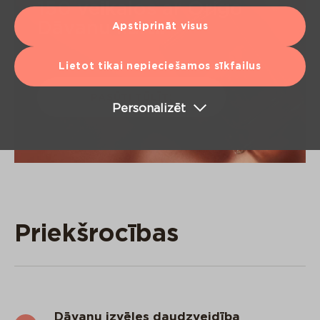
150 veikalos ar Origo
Dāvanu karti!
Apstiprināt visus
Lietot tikai nepieciešamos sīkfailus
PASŪTI TŪLĪT!
Personalizēt
Priekšrocības
Dāvanu izvēles daudzveidība