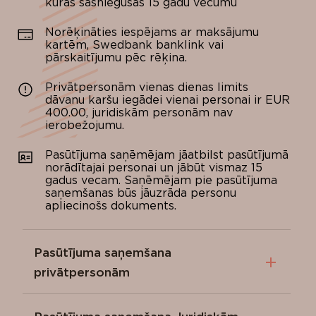
kuras sasniegušas 15 gadu vecumu
Norēķināties iespējams ar maksājumu
kartēm, Swedbank banklink vai
pārskaitījumu pēc rēķina.
Privātpersonām vienas dienas limits
dāvanu karšu iegādei vienai personai ir EUR
400.00, juridiskām personām nav
ierobežojumu.
Pasūtījuma saņēmējam jāatbilst pasūtījumā
norādītajai personai un jābūt vismaz 15
gadus vecam. Saņēmējam pie pasūtījuma
saņemšanas būs jāuzrāda personu
apliecinošs dokuments.
Pasūtījuma saņemšana
privātpersonām
Ar kurjeru
uz pasūtījumā norādīto