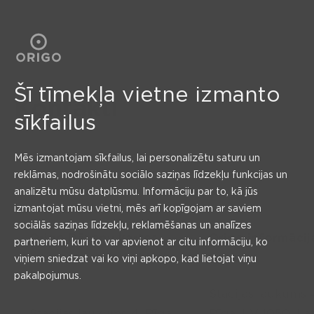
Šī tīmekļa vietne izmanto
Kontakti
sīkfailus
Mēs izmantojam sīkfailus, lai personalizētu saturu un
reklāmas, nodrošinātu sociālo saziņas līdzekļu funkcijas un
analizētu mūsu datplūsmu. Informāciju par to, kā jūs
izmantojat mūsu vietni, mēs arī kopīgojam ar saviem
sociālās saziņas līdzekļu, reklamēšanas un analīzes
Origo Dāvanu kartes
Origo informācij
partneriem, kuri to var apvienot ar citu informāciju, ko
interneta veikala biroja
centrs:
viņiem sniedzat vai ko viņi apkopo, kad lietojat viņu
pakalpojumus.
adrese:
Stacijas laukums 
Stacijas laukums 4, Rīga,
Rīga, LV 1050, Lat