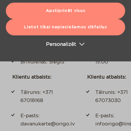
LV 1050, Latvija
Apstiprināt visus
Darba laiks:
Darba laiks:
Lietot tikai nepieciešamos sīkfailus
Darbadienās: 
Darba dienās 10:00 -
21:00
Personalizēt
17:00
Brīvdienās 10:
Brīvdienās: Slēgts
19:00
Klientu atbalsts:
Klientu atbalsts:
Tālrunis: +371
Tālrunis: +371
67018168
67073030
E-pasts:
E-pasts:
davanukarte@origo.lv
infoorigo@lin