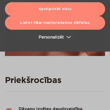
150 veikalos ar Origo
Dāvanu karti!
Apstiprināt visus
Lietot tikai nepieciešamos sīkfailus
PASŪTI TŪLĪT!
Personalizēt
Priekšrocības
Dāvanu izvēles daudzveidība