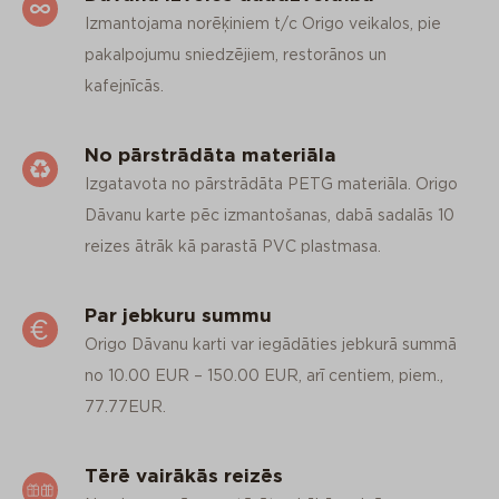
Izmantojama norēķiniem t/c Origo veikalos, pie
pakalpojumu sniedzējiem, restorānos un
kafejnīcās.
No pārstrādāta materiāla
Izgatavota no pārstrādāta PETG materiāla. Origo
Dāvanu karte pēc izmantošanas, dabā sadalās 10
reizes ātrāk kā parastā PVC plastmasa.
Par jebkuru summu
Origo Dāvanu karti var iegādāties jebkurā summā
no 10.00 EUR – 150.00 EUR, arī centiem, piem.,
77.77EUR.
Tērē vairākās reizēs