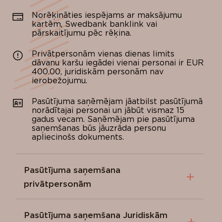
Norēķināties iespējams ar maksājumu
kartēm, Swedbank banklink vai
pārskaitījumu pēc rēķina.
Privātpersonām vienas dienas limits
dāvanu karšu iegādei vienai personai ir EUR
400.00, juridiskām personām nav
ierobežojumu.
Pasūtījuma saņēmējam jāatbilst pasūtījumā
norādītajai personai un jābūt vismaz 15
gadus vecam. Saņēmējam pie pasūtījuma
saņemšanas būs jāuzrāda personu
apliecinošs dokuments.
Pasūtījuma saņemšana
privātpersonām
Ar kurjeru
uz pasūtījumā norādīto
Pasūtījuma saņemšana Juridiskām
piegādes adresi Latvijā (maksas