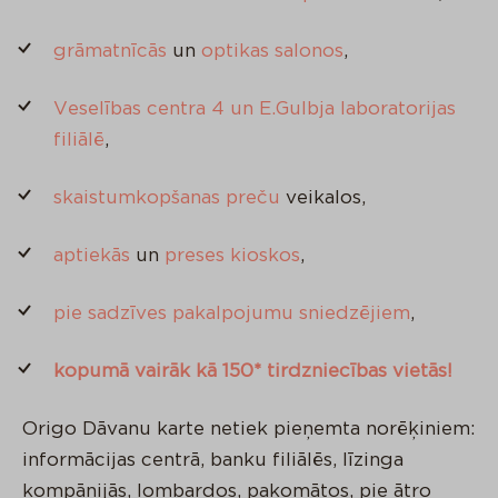
grāmatnīcās
un
optikas salonos
,
Veselības centra 4 un E.Gulbja laboratorijas
filiālē
,
skaistumkopšanas preču
veikalos,
aptiekās
un
preses kioskos
,
pie sadzīves pakalpojumu sniedzējiem
,
kopumā vairāk kā 150* tirdzniecības vietās!
Origo Dāvanu karte netiek pieņemta norēķiniem:
informācijas centrā, banku filiālēs, līzinga
kompānijās, lombardos, pakomātos, pie ātro