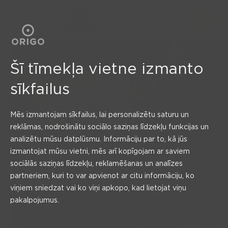
ATLIKUMS
Šī tīmekļa vietne izmanto
sīkfailus
Mirkļiem,
Mēs izmantojam sīkfailus, lai personalizētu saturu un
reklāmas, nodrošinātu sociālo saziņas līdzekļu funkcijas un
kas
analizētu mūsu datplūsmu. Informāciju par to, kā jūs
izmantojat mūsu vietni, mēs arī kopīgojam ar saviem
sociālās saziņas līdzekļu, reklamēšanas un analīzes
iepriecina
partneriem, kuri to var apvienot ar citu informāciju, ko
viņiem sniedzat vai ko viņi apkopo, kad lietojat viņu
pakalpojumus.
Iedvesma vairāk nekā