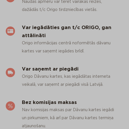
Naudas apmēru var tērēt vairākās reizēs,
dažādās t/c Origo tirdzniecības vietās.
Var iegādāties gan t/c ORIGO, gan
attālināti
Origo informācijas centrā noformētās dāvanu
kartes var saņemt iegādes brīdī.
Var saņemt ar piegādi
Origo Dāvanu kartes, kas iegādātas interneta
veikalā, var saņemt ar piegādi visā Latvijā.
Bez komisijas maksas
Nav komisijas maksas par Dāvanu kartes iegādi
un pirkumiem, kā arī par Dāvanu kartes termiņa
atjaunošanu.