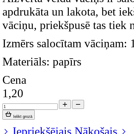
apdrukāta un lakota, bet iek
vāciņu, priekšpusē tas tiek n
Izmērs salocītam vāciņam:
Materiāls: papīrs
Cena
1,20
Ielikt grozā
Iepriekšējais
Nākošais