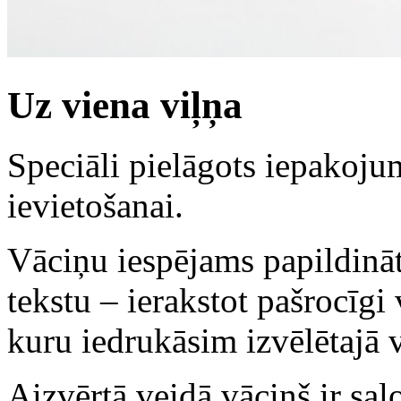
Uz viena viļņa
Speciāli pielāgots iepakoj
ievietošanai.
Vāciņu iespējams papildinā
tekstu – ierakstot pašrocīgi
kuru iedrukāsim izvēlētajā 
Aizvērtā veidā vāciņš ir salo