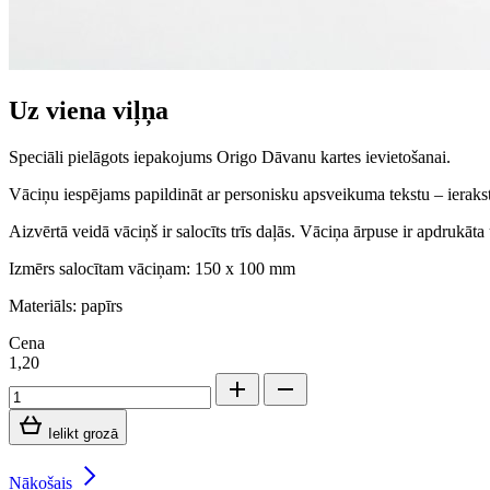
Uz viena viļņa
Speciāli pielāgots iepakojums Origo Dāvanu kartes ievietošanai.
Vāciņu iespējams papildināt ar personisku apsveikuma tekstu – ierakst
Aizvērtā veidā vāciņš ir salocīts trīs daļās. Vāciņa ārpuse ir apdrukāta 
Izmērs salocītam vāciņam: 150 x 100 mm
Materiāls: papīrs
Cena
1,20
Ielikt grozā
Nākošais