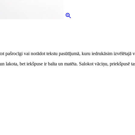
ot pašrocīgi vai norādot tekstu pasūtījumā, kuru iedrukāsim izvēlētajā v
un lakota, bet iekšpuse ir balta un matēta. Salokot vāciņu, priekšpusē tas