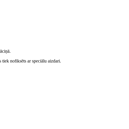
āciņā.
 tiek nofiksēts ar speciālu aizdari.