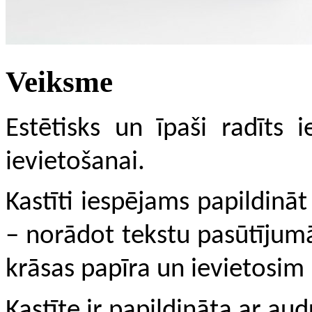
Veiksme
Estētisks un īpaši radīts
ievietošanai.
Kastīti iespējams papildinā
–
norādot tekstu pasūtījum
krāsas papīra un ievietosim i
Kastīte ir papildināta ar aud