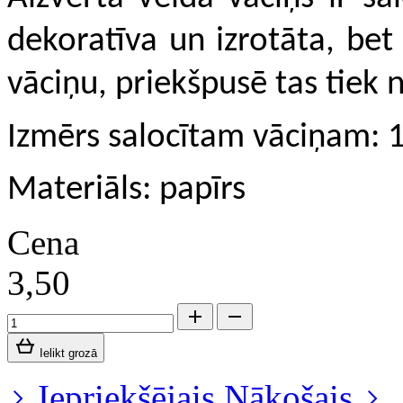
dekoratīva un izrotāta, bet
vāciņu, priekšpusē tas tiek n
Izmērs salocītam vāciņam:
Materiāls: papīrs
Cena
3,50
Ielikt grozā
Iepriekšējais
Nākošais