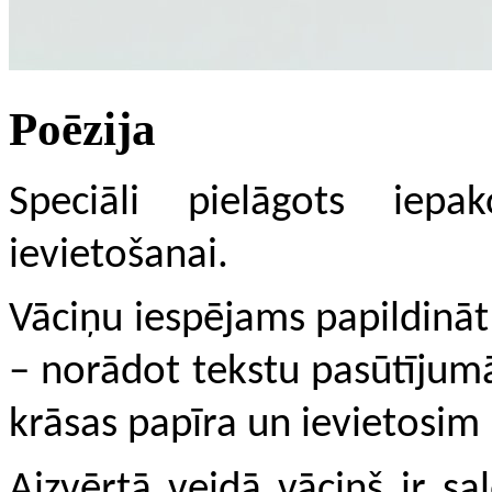
Poēzija
Speciāli pielāgots iep
ievietošanai.
Vāciņu iespējams papildinā
–
norādot tekstu pasūtījum
krāsas papīra un ievietosim 
Aizvērtā veidā vāciņš ir sal