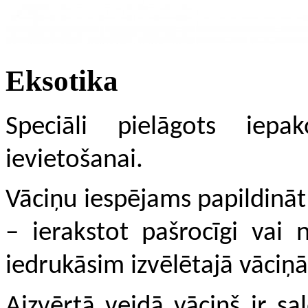
Eksotika
Speciāli pielāgots iep
ievietošanai.
Vāciņu iespējams papildinā
– ierakstot pašrocīgi vai 
iedrukāsim izvēlētajā vāciņā
Aizvērtā veidā vāciņš ir sal