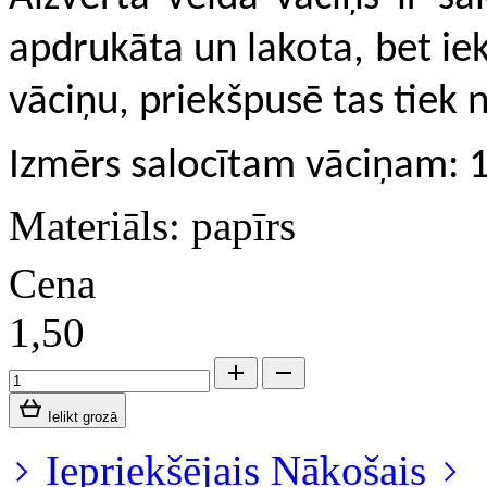
apdrukāta un lakota, bet ie
vāciņu, priekšpusē tas tiek n
Izmērs salocītam vāciņam:
Materiāls: papīrs
Cena
1,50
Ielikt grozā
Iepriekšējais
Nākošais