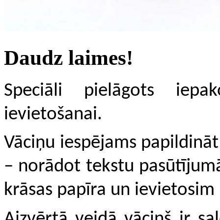
Daudz laimes!
Speciāli pielāgots iep
ievietošanai.
Vāciņu iespējams papildinā
–
norādot tekstu pasūtījum
krāsas papīra un ievietosim 
Aizvērtā veidā vāciņš ir sal